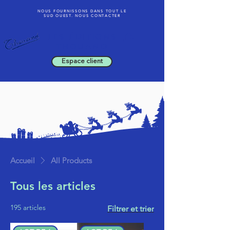
NOUS FOURNISSONS DANS TOUT LE
SUD OUEST. NOUS CONTACTER
LES ÉDITIONS
THOU
AND
Espace client
Accueil
All Products
Tous les articles
195 articles
Filtrer et trier