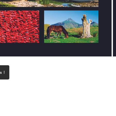
Superbe
s !