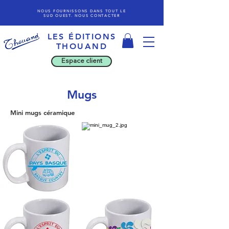
NOUS FOURNISSONS DANS TOUT LE
SUD OUEST. NOUS CONTACTER
LES ÉDITIONS
THOU
AND
Espace client
Mugs
Mini mugs céramique