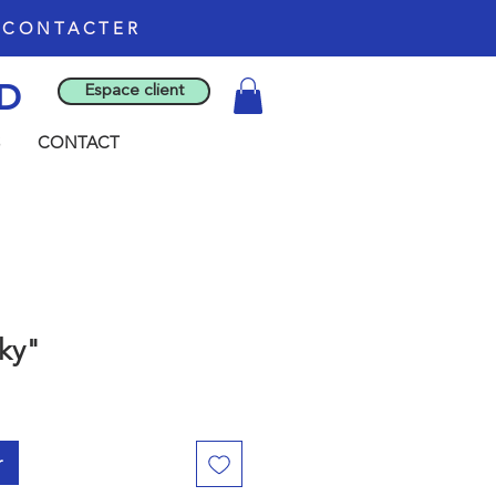
S CONTACTER
D
Espace client
CONTACT
ky"
r